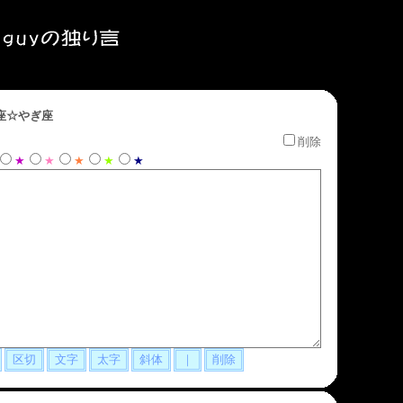
座☆やぎ座
削除
★
★
★
★
★