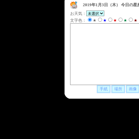
2019年1月3日（木）
今日の星
お天気：
文字色：
★
★
★
★
★