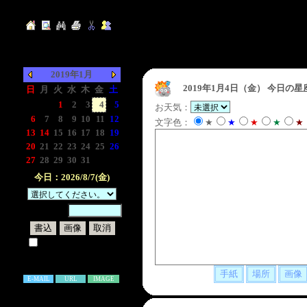
2019年1月
2019年1月4日（金）
今日の星
日
月
火
水
木
金
土
-
-
1
2
3
4
5
お天気：
6
7
8
9
10
11
12
文字色：
★
★
★
★
★
13
14
15
16
17
18
19
20
21
22
23
24
25
26
27
28
29
30
31
-
-
今日：2026/8/7(金)
暗証番号：
試しに表示してみる
書き込み補足説明
E-MAIL
URL
IMAGE