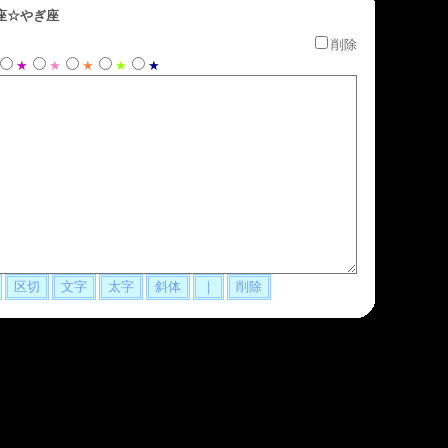
座☆やぎ座
削除
★
★
★
★
★