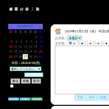
2019年11月
2019年11月27日（水）
今日の
日
月
火
水
木
金
土
-
-
-
-
-
1
2
お天気：
3
4
5
6
7
8
9
文字色：
★
★
★
★
★
10
11
12
13
14
15
16
17
18
19
20
21
22
23
24
25
26
27
28
29
30
今日：2026/8/10(月)
暗証番号：
試しに表示してみる
書き込み補足説明
E-MAIL
URL
IMAGE