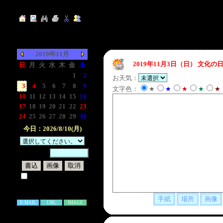
2019年11月
2019年11月3日（日）
文化の日
日
月
火
水
木
金
土
-
-
-
-
-
1
2
お天気：
3
4
5
6
7
8
9
文字色：
★
★
★
★
★
10
11
12
13
14
15
16
17
18
19
20
21
22
23
24
25
26
27
28
29
30
今日：2026/8/10(月)
暗証番号：
試しに表示してみる
書き込み補足説明
E-MAIL
URL
IMAGE