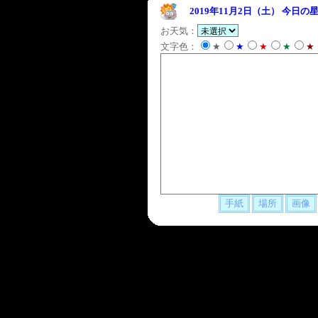
2019年11月2日（土）
今日の星
お天気：
文字色：
★
★
★
★
★