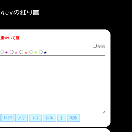
座☆いて座
削除
★
★
★
★
★