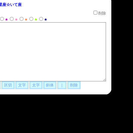
星座☆いて座
削除
★
★
★
★
★