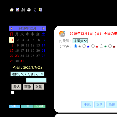
2019年12月
2019年12月1日（日）
今日の星
日
月
火
水
木
金
土
1
2
3
4
5
6
7
お天気：
8
9
10
11
12
13
14
文字色：
★
★
★
★
★
15
16
17
18
19
20
21
22
23
24
25
26
27
28
29
30
31
-
-
-
-
今日：2026/8/7(金)
暗証番号：
試しに表示してみる
書き込み補足説明
E-MAIL
URL
IMAGE