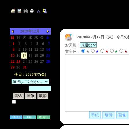
2019年12月
2019年12月17日（火）
今日の
日
月
火
水
木
金
土
1
2
3
4
5
6
7
お天気：
8
9
10
11
12
13
14
文字色：
★
★
★
★
★
15
16
17
18
19
20
21
22
23
24
25
26
27
28
29
30
31
-
-
-
-
今日：2026/8/7(金)
暗証番号：
試しに表示してみる
書き込み補足説明
E-MAIL
URL
IMAGE