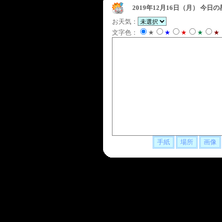
2019年12月16日（月）
今日の
お天気：
文字色：
★
★
★
★
★