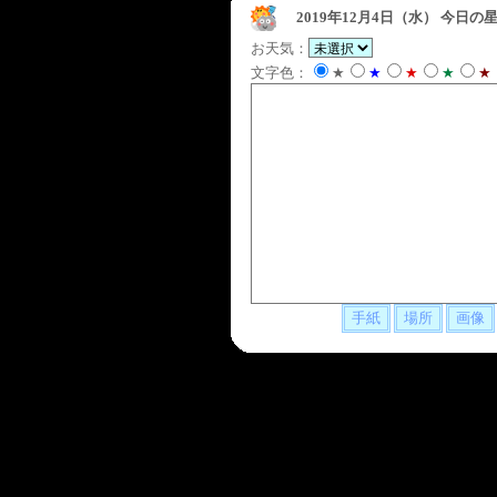
2019年12月4日（水）
今日の星
お天気：
文字色：
★
★
★
★
★