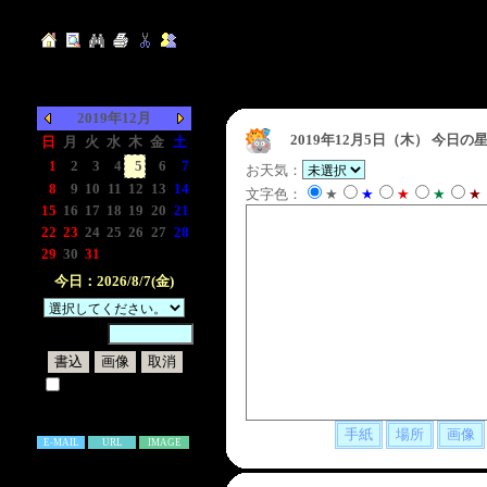
2019年12月
2019年12月5日（木）
今日の星
日
月
火
水
木
金
土
1
2
3
4
5
6
7
お天気：
8
9
10
11
12
13
14
文字色：
★
★
★
★
★
15
16
17
18
19
20
21
22
23
24
25
26
27
28
29
30
31
-
-
-
-
今日：2026/8/7(金)
暗証番号：
試しに表示してみる
書き込み補足説明
E-MAIL
URL
IMAGE