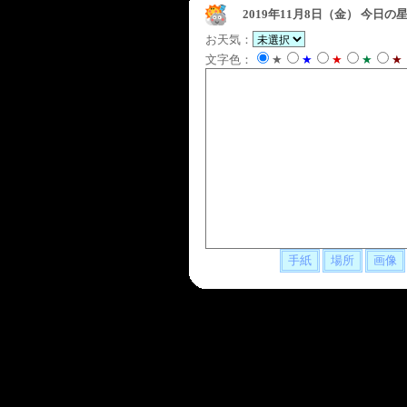
2019年11月8日（金）
今日の星
お天気：
文字色：
★
★
★
★
★