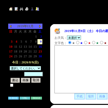
2019年11月
2019年11月9日（土）
今日の星
日
月
火
水
木
金
土
-
-
-
-
-
1
2
お天気：
3
4
5
6
7
8
9
文字色：
★
★
★
★
★
10
11
12
13
14
15
16
17
18
19
20
21
22
23
24
25
26
27
28
29
30
今日：2026/8/9(日)
暗証番号：
試しに表示してみる
書き込み補足説明
E-MAIL
URL
IMAGE