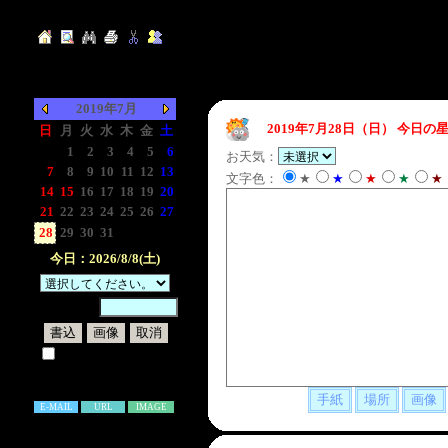
2019年7月
2019年7月28日（日）
今日の星
日
月
火
水
木
金
土
-
1
2
3
4
5
6
お天気：
7
8
9
10
11
12
13
文字色：
★
★
★
★
★
14
15
16
17
18
19
20
21
22
23
24
25
26
27
28
29
30
31
-
-
-
今日：2026/8/8(土)
暗証番号：
試しに表示してみる
書き込み補足説明
E-MAIL
URL
IMAGE