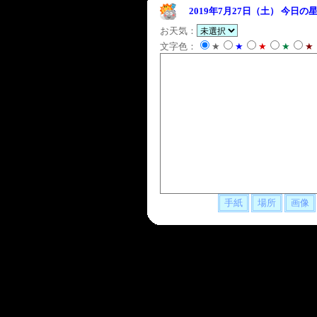
2019年7月27日（土）
今日の星
お天気：
文字色：
★
★
★
★
★