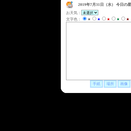
2019年7月31日（水）
今日の星
お天気：
文字色：
★
★
★
★
★