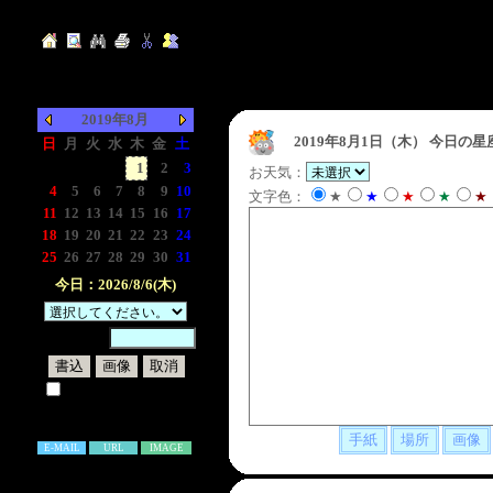
2019年8月
2019年8月1日（木）
今日の星
日
月
火
水
木
金
土
-
-
-
-
1
2
3
お天気：
4
5
6
7
8
9
10
文字色：
★
★
★
★
★
11
12
13
14
15
16
17
18
19
20
21
22
23
24
25
26
27
28
29
30
31
今日：2026/8/6(木)
暗証番号：
試しに表示してみる
書き込み補足説明
E-MAIL
URL
IMAGE