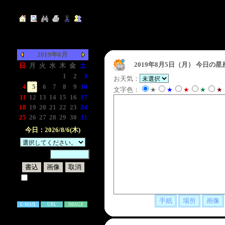
2019年8月
2019年8月5日（月）
今日の星
日
月
火
水
木
金
土
-
-
-
-
1
2
3
お天気：
4
5
6
7
8
9
10
文字色：
★
★
★
★
★
11
12
13
14
15
16
17
18
19
20
21
22
23
24
25
26
27
28
29
30
31
今日：2026/8/6(木)
暗証番号：
試しに表示してみる
書き込み補足説明
E-MAIL
URL
IMAGE