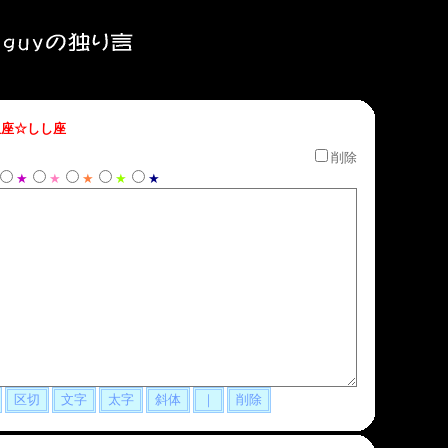
座☆しし座
削除
★
★
★
★
★