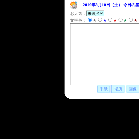
2019年8月10日（土）
今日の星
お天気：
文字色：
★
★
★
★
★