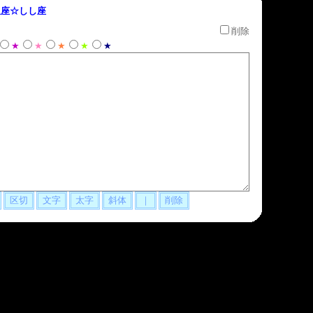
座☆しし座
削除
★
★
★
★
★