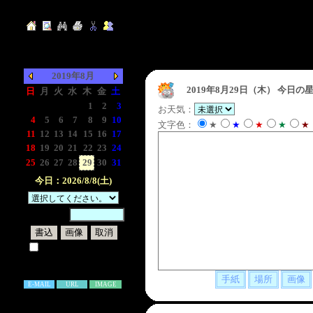
2019年8月
2019年8月29日（木）
今日の星
日
月
火
水
木
金
土
-
-
-
-
1
2
3
お天気：
4
5
6
7
8
9
10
文字色：
★
★
★
★
★
11
12
13
14
15
16
17
18
19
20
21
22
23
24
25
26
27
28
29
30
31
今日：2026/8/8(土)
暗証番号：
試しに表示してみる
書き込み補足説明
E-MAIL
URL
IMAGE