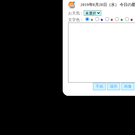
2019年8月28日（水）
今日の星
お天気：
文字色：
★
★
★
★
★