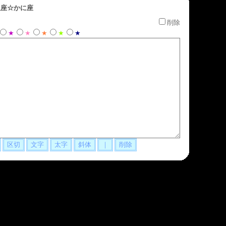
座☆かに座
削除
★
★
★
★
★