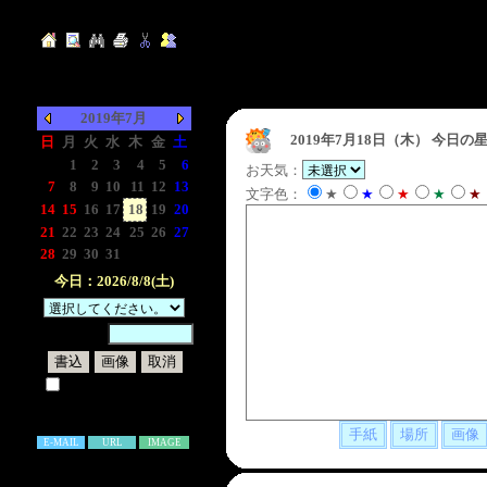
2019年7月
2019年7月18日（木）
今日の星
日
月
火
水
木
金
土
-
1
2
3
4
5
6
お天気：
7
8
9
10
11
12
13
文字色：
★
★
★
★
★
14
15
16
17
18
19
20
21
22
23
24
25
26
27
28
29
30
31
-
-
-
今日：2026/8/8(土)
暗証番号：
試しに表示してみる
書き込み補足説明
E-MAIL
URL
IMAGE