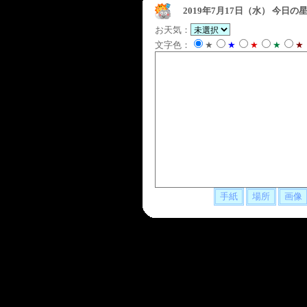
2019年7月17日（水）
今日の星
お天気：
文字色：
★
★
★
★
★