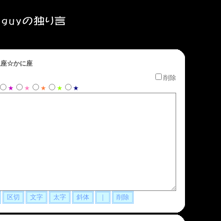
座☆かに座
削除
★
★
★
★
★