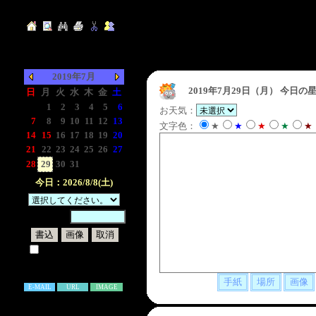
2019年7月
2019年7月29日（月）
今日の星
日
月
火
水
木
金
土
-
1
2
3
4
5
6
お天気：
7
8
9
10
11
12
13
文字色：
★
★
★
★
★
14
15
16
17
18
19
20
21
22
23
24
25
26
27
28
29
30
31
-
-
-
今日：2026/8/8(土)
暗証番号：
試しに表示してみる
書き込み補足説明
E-MAIL
URL
IMAGE