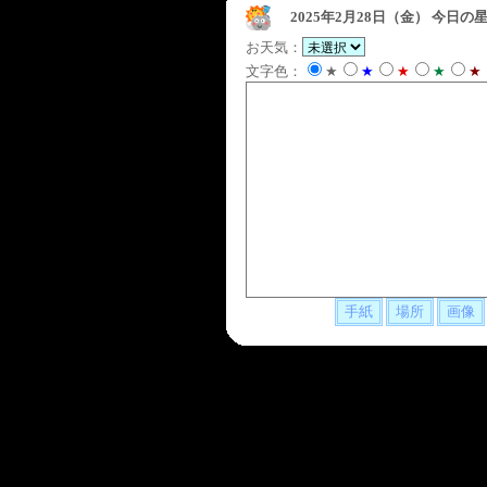
2025年2月28日（金）
今日の星
お天気：
文字色：
★
★
★
★
★