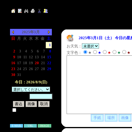
2025年3月
2025年3月1日（土）
今日の星
日
月
火
水
木
金
土
-
-
-
-
-
-
1
お天気：
2
3
4
5
6
7
8
文字色：
★
★
★
★
★
9
10
11
12
13
14
15
16
17
18
19
20
21
22
23
24
25
26
27
28
29
30
31
-
-
-
-
-
今日：2026/8/9(日)
暗証番号：
試しに表示してみる
書き込み補足説明
E-MAIL
URL
IMAGE