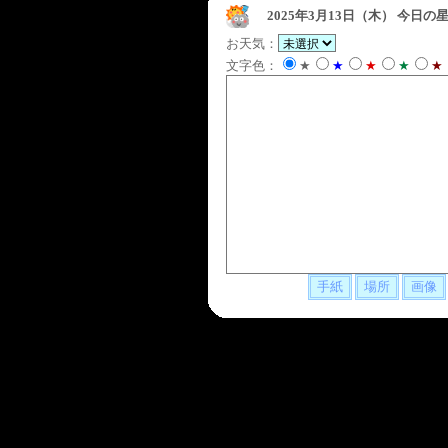
2025年3月13日（木）
今日の星
お天気：
文字色：
★
★
★
★
★