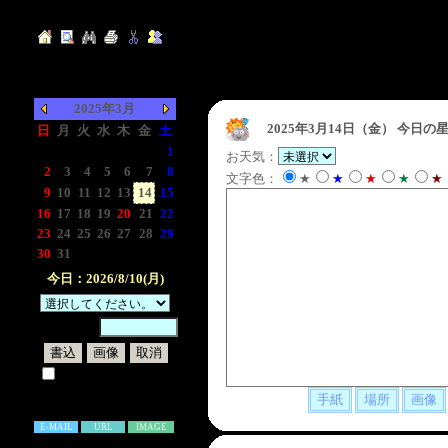
2025年3月
2025年3月14日（金）
今日の星
日
月
火
水
木
金
土
-
-
-
-
-
-
1
お天気：
2
3
4
5
6
7
8
文字色：
★
★
★
★
★
9
10
11
12
13
14
15
16
17
18
19
20
21
22
23
24
25
26
27
28
29
30
31
-
-
-
-
-
今日：2026/8/10(月)
暗証番号：
試しに表示してみる
書き込み補足説明
E-MAIL
URL
IMAGE