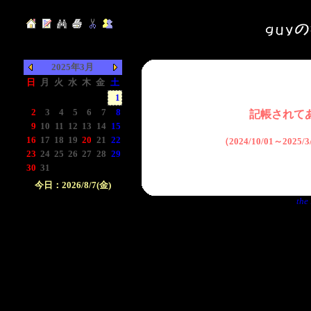
2025年3月
日
月
火
水
木
金
土
-
-
-
-
-
-
1
2
3
4
5
6
7
8
記帳されて
9
10
11
12
13
14
15
16
17
18
19
20
21
22
（2024/10/01～2025
23
24
25
26
27
28
29
30
31
-
-
-
-
-
今日：2026/8/7(金)
the 
日付をクリックして下
さい。クリックした日
付以前の日記が表示さ
れます。