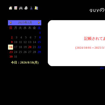
2025年3月
日
月
火
水
木
金
土
-
-
-
-
-
-
1
2
3
4
5
6
7
8
記帳されて
9
10
11
12
13
14
15
16
17
18
19
20
21
22
（2024/10/01～2025
23
24
25
26
27
28
29
30
31
-
-
-
-
-
今日：2026/8/10(月)
the 
日付をクリックして下
さい。クリックした日
付以前の日記が表示さ
れます。