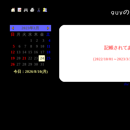
2023年3月
日
月
火
水
木
金
土
-
-
-
1
2
3
4
5
6
7
8
9
10
11
記帳されて
12
13
14
15
16
17
18
19
20
21
22
23
24
25
（2022/10/01～2023
26
27
28
29
30
31
-
今日：2026/8/10(月)
日付をクリックして下
the 
さい。クリックした日
付以前の日記が表示さ
れます。