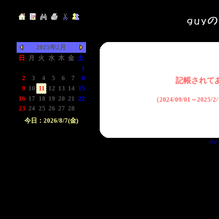
2025年2月
日
月
火
水
木
金
土
-
-
-
-
-
-
1
2
3
4
5
6
7
8
記帳されて
9
10
11
12
13
14
15
16
17
18
19
20
21
22
（2024/09/01～2025
23
24
25
26
27
28
-
今日：2026/8/7(金)
日付をクリックして下
the 
さい。クリックした日
付以前の日記が表示さ
れます。