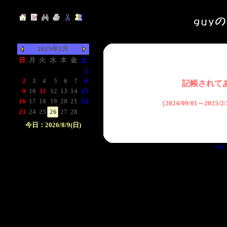
2025年2月
日
月
火
水
木
金
土
-
-
-
-
-
-
1
2
3
4
5
6
7
8
記帳されて
9
10
11
12
13
14
15
16
17
18
19
20
21
22
（2024/09/01～2025
23
24
25
26
27
28
-
今日：2026/8/9(日)
日付をクリックして下
the 
さい。クリックした日
付以前の日記が表示さ
れます。