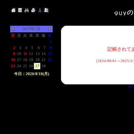
2025年2月
日
月
火
水
木
金
土
-
-
-
-
-
-
1
2
3
4
5
6
7
8
記帳されて
9
10
11
12
13
14
15
16
17
18
19
20
21
22
（2024/09/01～2025
23
24
25
26
27
28
-
今日：2026/8/10(月)
日付をクリックして下
the 
さい。クリックした日
付以前の日記が表示さ
れます。