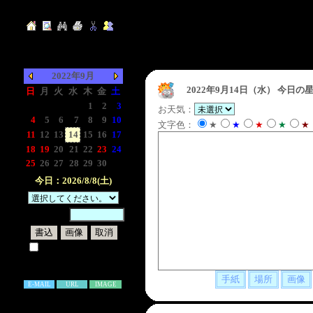
2022年9月
2022年9月14日（水）
今日の星
日
月
火
水
木
金
土
-
-
-
-
1
2
3
お天気：
4
5
6
7
8
9
10
文字色：
★
★
★
★
★
11
12
13
14
15
16
17
18
19
20
21
22
23
24
25
26
27
28
29
30
-
今日：2026/8/8(土)
暗証番号：
試しに表示してみる
書き込み補足説明
E-MAIL
URL
IMAGE