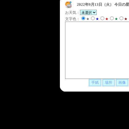
2022年9月13日（火）
今日の星
お天気：
文字色：
★
★
★
★
★