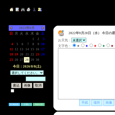
2022年9月
2022年9月28日（水）
今日の星
日
月
火
水
木
金
土
-
-
-
-
1
2
3
お天気：
4
5
6
7
8
9
10
文字色：
★
★
★
★
★
11
12
13
14
15
16
17
18
19
20
21
22
23
24
25
26
27
28
29
30
-
今日：2026/8/8(土)
暗証番号：
試しに表示してみる
書き込み補足説明
E-MAIL
URL
IMAGE