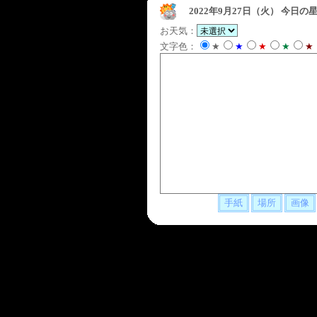
2022年9月27日（火）
今日の星
お天気：
文字色：
★
★
★
★
★