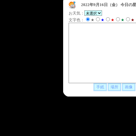
2022年9月16日（金）
今日の星
お天気：
文字色：
★
★
★
★
★