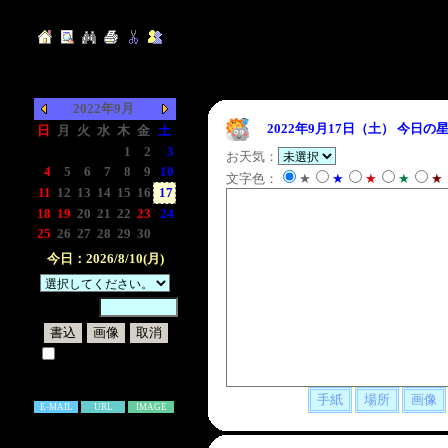
2022年9月
2022年9月17日（土）
今日の星
日
月
火
水
木
金
土
-
-
-
-
1
2
3
お天気：
4
5
6
7
8
9
10
文字色：
★
★
★
★
★
11
12
13
14
15
16
17
18
19
20
21
22
23
24
25
26
27
28
29
30
-
今日：2026/8/10(月)
暗証番号：
試しに表示してみる
書き込み補足説明
E-MAIL
URL
IMAGE