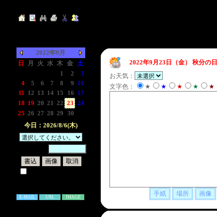
2022年9月
2022年9月23日（金）
秋分の日
日
月
火
水
木
金
土
-
-
-
-
1
2
3
お天気：
4
5
6
7
8
9
10
文字色：
★
★
★
★
★
11
12
13
14
15
16
17
18
19
20
21
22
23
24
25
26
27
28
29
30
-
今日：2026/8/6(木)
暗証番号：
試しに表示してみる
書き込み補足説明
E-MAIL
URL
IMAGE