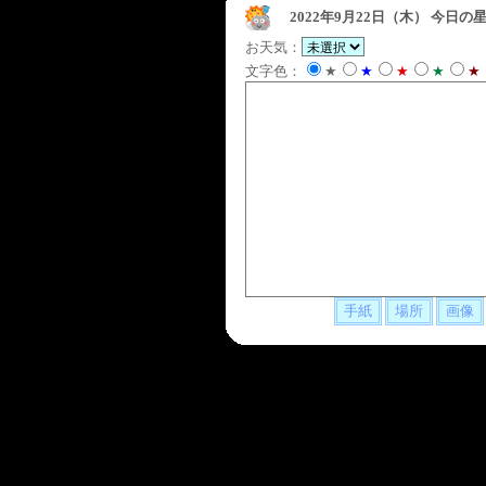
2022年9月22日（木）
今日の星
お天気：
文字色：
★
★
★
★
★