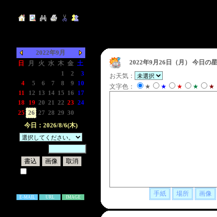
2022年9月
2022年9月26日（月）
今日の星
日
月
火
水
木
金
土
-
-
-
-
1
2
3
お天気：
4
5
6
7
8
9
10
文字色：
★
★
★
★
★
11
12
13
14
15
16
17
18
19
20
21
22
23
24
25
26
27
28
29
30
-
今日：2026/8/6(木)
暗証番号：
試しに表示してみる
書き込み補足説明
E-MAIL
URL
IMAGE