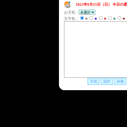
2022年9月25日（日）
今日の星
お天気：
文字色：
★
★
★
★
★