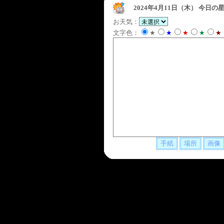
2024年4月11日（木）
今日の星
お天気：
文字色：
★
★
★
★
★