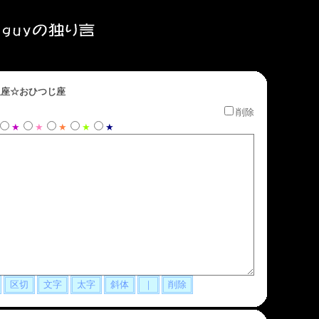
座☆おひつじ座
削除
★
★
★
★
★