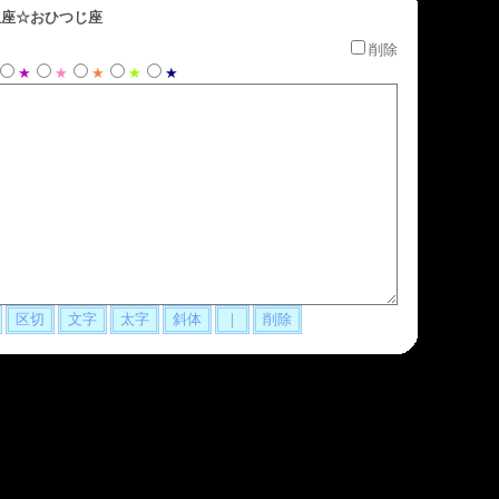
座☆おひつじ座
削除
★
★
★
★
★