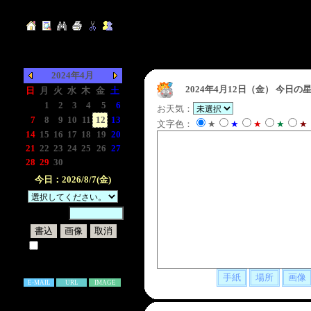
2024年4月
2024年4月12日（金）
今日の星
日
月
火
水
木
金
土
-
1
2
3
4
5
6
お天気：
7
8
9
10
11
12
13
文字色：
★
★
★
★
★
14
15
16
17
18
19
20
21
22
23
24
25
26
27
28
29
30
-
-
-
-
今日：2026/8/7(金)
暗証番号：
試しに表示してみる
書き込み補足説明
E-MAIL
URL
IMAGE