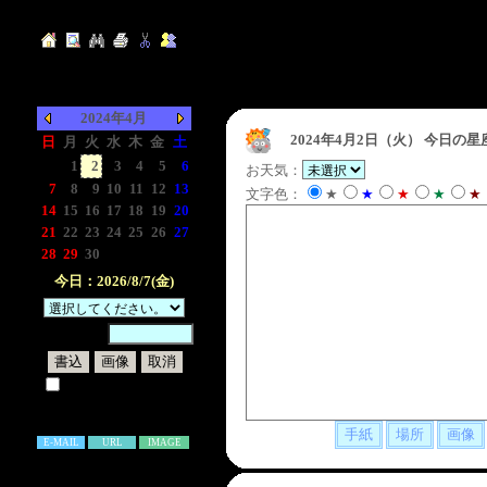
2024年4月
2024年4月2日（火）
今日の星
日
月
火
水
木
金
土
-
1
2
3
4
5
6
お天気：
7
8
9
10
11
12
13
文字色：
★
★
★
★
★
14
15
16
17
18
19
20
21
22
23
24
25
26
27
28
29
30
-
-
-
-
今日：2026/8/7(金)
暗証番号：
試しに表示してみる
書き込み補足説明
E-MAIL
URL
IMAGE