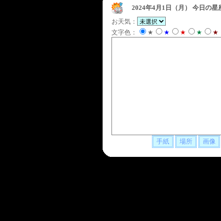
2024年4月1日（月）
今日の星
お天気：
文字色：
★
★
★
★
★