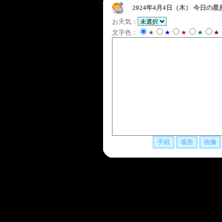
2024年4月4日（木）
今日の星
お天気：
文字色：
★
★
★
★
★