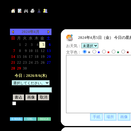
2024年4月
2024年4月5日（金）
今日の星
日
月
火
水
木
金
土
-
1
2
3
4
5
6
お天気：
7
8
9
10
11
12
13
文字色：
★
★
★
★
★
14
15
16
17
18
19
20
21
22
23
24
25
26
27
28
29
30
-
-
-
-
今日：2026/8/6(木)
暗証番号：
試しに表示してみる
書き込み補足説明
E-MAIL
URL
IMAGE