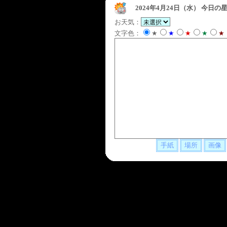
2024年4月24日（水）
今日の星
お天気：
文字色：
★
★
★
★
★