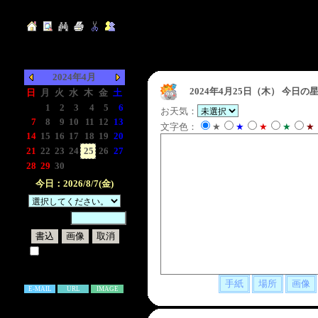
2024年4月
2024年4月25日（木）
今日の星
日
月
火
水
木
金
土
-
1
2
3
4
5
6
お天気：
7
8
9
10
11
12
13
文字色：
★
★
★
★
★
14
15
16
17
18
19
20
21
22
23
24
25
26
27
28
29
30
-
-
-
-
今日：2026/8/7(金)
暗証番号：
試しに表示してみる
書き込み補足説明
E-MAIL
URL
IMAGE