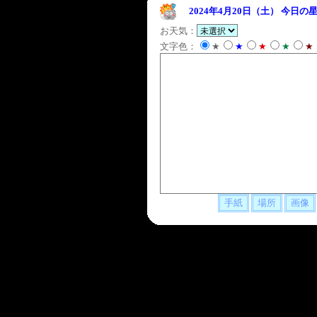
2024年4月20日（土）
今日の星
お天気：
文字色：
★
★
★
★
★