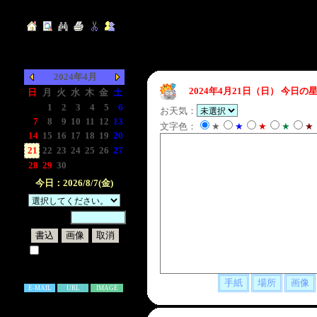
2024年4月
2024年4月21日（日）
今日の星
日
月
火
水
木
金
土
-
1
2
3
4
5
6
お天気：
7
8
9
10
11
12
13
文字色：
★
★
★
★
★
14
15
16
17
18
19
20
21
22
23
24
25
26
27
28
29
30
-
-
-
-
今日：2026/8/7(金)
暗証番号：
試しに表示してみる
書き込み補足説明
E-MAIL
URL
IMAGE