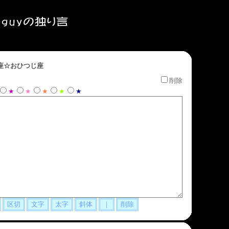
座☆おひつじ座
削除
★
★
★
★
★