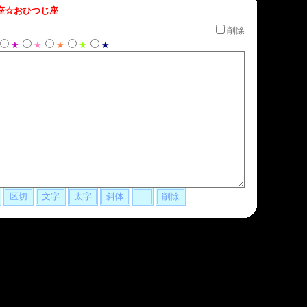
座☆おひつじ座
削除
★
★
★
★
★