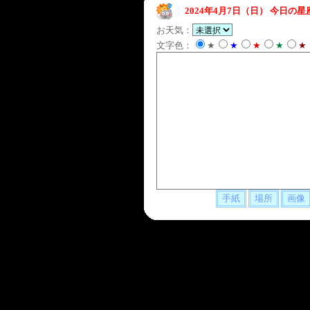
2024年4月7日（日）
今日の星
お天気：
文字色：
★
★
★
★
★