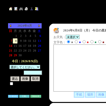
2024年4月
2024年4月8日（月）
今日の星
日
月
火
水
木
金
土
-
1
2
3
4
5
6
お天気：
7
8
9
10
11
12
13
文字色：
★
★
★
★
★
14
15
16
17
18
19
20
21
22
23
24
25
26
27
28
29
30
-
-
-
-
今日：2026/8/9(日)
暗証番号：
試しに表示してみる
書き込み補足説明
E-MAIL
URL
IMAGE